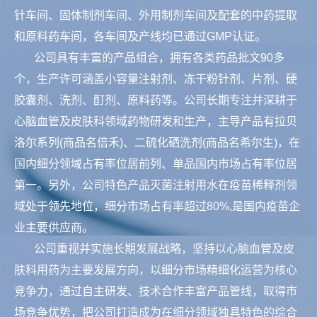
针车间、固体制剂车间、外用制剂车间及配套的中药提取
和原料药车间，各车间及产线均已通过GMP认证。
公司具有丰富的产品组合，拥有各类药品批文90多
个，生产许可涵盖小容量注射剂、冻干粉针剂、片剂、硬
胶囊剂、洗剂、酊剂、原料药等。公司长期专注并深耕于
心脑血管及皮肤科领域药物研发和生产，主导产品有拉贝
洛尔系列(商品名倍禾)、二硫化硒洗剂(商品名希尔生)，在
国内细分领域占有率位居前列、单品国内市场占有率位居
第一。另外，公司特色产品灭菌注射用水在疫苗稀释剂领
域处于领先地位，细分市场占有率超过80%,是国内疫苗企
业主要供应商。
公司重视并实施长期发展战略，坚持以心脑血管及皮
肤科用药为主要发展方向，以细分市场精细化运营为核心
竞争力，通过自主研发、技术合作丰富产品管线，取得市
场竞争优势，把公司打造成为在细分领域独具特色的综合