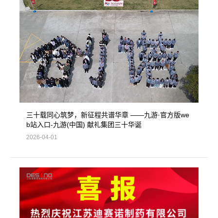
三十载同心筑梦，新征程共谱华章 ——九游·官方版we
b站入口-九游(中国) 献礼集团三十华诞
2026-04-01