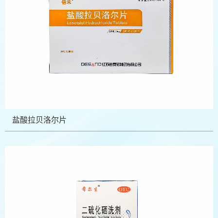
盐酸拉贝洛尔片