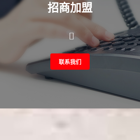
招商加盟
联系我们
公司电话：0519-8730-2065​ 营销中心：021-6075-3300