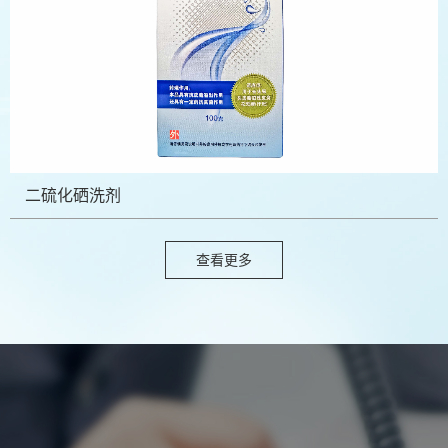
二硫化硒洗剂
查看更多