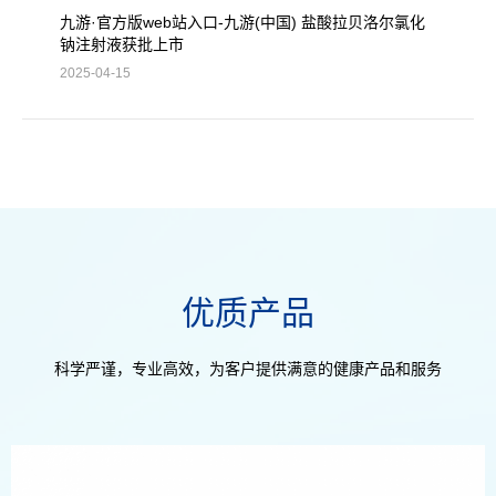
九游·官方版web站入口-九游(中国) 盐酸拉贝洛尔氯化
钠注射液获批上市
2025-04-15
优质产品
科学严谨，专业高效，为客户提供满意的健康产品和服务